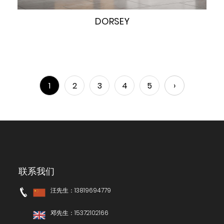
DORSEY
快速浏览
1
2
3
4
5
›
联系我们
汪先生：13819694779
邓先生：15372102166