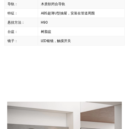
导轨：
木质软闭合导轨
特征：
ABS超薄U型抽屉，安装在管道周围
悬挂方法：
H90
台盆：
树脂盆
镜子：
LED银镜，触摸开关